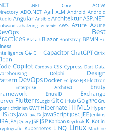
.NET
Active
.NET Core
Agil
ADO.NET
Android
irectory
ALM
Android
Architektur
Angular
ASP.NET
tudio
Ansible
Azure
Azure
AWS
ufwandsschätzung
Automic
Best
DevOps
Practices
Blazor
BPMN
Bu
Bootstrap
BizTalk
iness
C#
Capacitor
ChatGPT
ntelligence
C++
Citrix
Clean
Copilot
Code
Cypress
CSS
Data
Cordova
Dart
Design
Delphi
Warehousing
DevOps
Pattern
Docker
Eclipse
Electron
EJB
Entity
Enterprise Architect
Framework
Exchange
EntraID
Flutter
Git
Go
Server
GitHub
gRPC
FSLogix
Gru
HTML5
Hibernate
GWT
Hyper
penrichtlinien
JavaScript
IIS
Java
JEE
V
iOS
JDBC
Jenkins
JavaFX
JSP
KI
JIRA
JSF
Kanban
Kotlin
JPA
jQuery
Keycloak
Linux
LINQ
Kubernetes
ryptografie
Machine