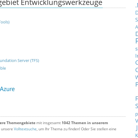
ebiet Entwicklungswerkzeuge
D
S
ools)
A
s
I
undation Server (TFS)
ible
p
tere Themengebiete
mit insgesamt
1042 Themen in unserem
 unsere
Volltextsuche
, um Ihr Thema zu finden! Oder Sie stellen eine
K