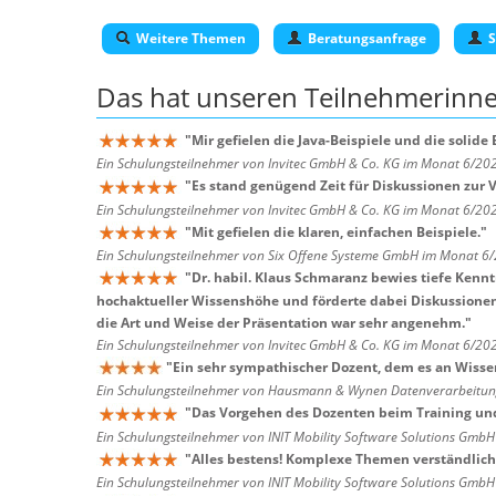
Weitere Themen
Beratungsanfrage
S
Das hat unseren
Teilnehmerinn
"
Mir gefielen die Java-Beispiele und die solide
Ein Schulungsteilnehmer von Invitec GmbH & Co. KG im Monat 6/20
"
Es stand genügend Zeit für Diskussionen zur 
Ein Schulungsteilnehmer von Invitec GmbH & Co. KG im Monat 6/20
"
Mit gefielen die klaren, einfachen Beispiele.
"
Ein Schulungsteilnehmer von Six Offene Systeme GmbH im Monat 6
"
Dr. habil. Klaus Schmaranz bewies tiefe Kenn
hochaktueller Wissenshöhe und förderte dabei Diskussionen. 
die Art und Weise der Präsentation war sehr angenehm.
"
Ein Schulungsteilnehmer von Invitec GmbH & Co. KG im Monat 6/20
"
Ein sehr sympathischer Dozent, dem es an Wissen 
Ein Schulungsteilnehmer von Hausmann & Wynen Datenverarbeitu
"
Das Vorgehen des Dozenten beim Training un
Ein Schulungsteilnehmer von INIT Mobility Software Solutions Gmb
"
Alles bestens! Komplexe Themen verständlich 
Ein Schulungsteilnehmer von INIT Mobility Software Solutions Gmb