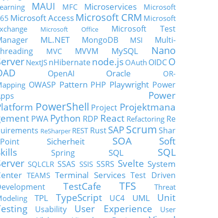
MAUI
Microservices
earning
MFC
Microsoft
Microsoft CRM
Microsoft Access
65
Microsoft
Microsoft Test
xchange
Microsoft Office
ML.NET
Manager
MongoDB
Multi-
MSI
Nano
MySQL
hreading
MVVM
MVC
Server
node.js
O
nHibernate
OIDC
NextJS
OAuth
OAD
Oracle
OpenAI
OR-
Pattern
Playwright
OWASP
PHP
Power
apping
Power
Apps
PowerShell
Platform
Projektmana
Project
gement
Python
React
PWA
RDP
Re
Refactoring
Scrum
SAP
uirements
Rust
Shar
REST
ReSharper
SOA
Soft
Sicherheit
Point
SQL
kills
SQL
Spring
Server
Svelte
System
SSAS
SSRS
SQLCLR
SSIS
enter
Terminal Services
Test Driven
TEAMS
TFS
TestCafe
Development
Threat
TypeScript
Unit
TPL
UML
UC4
odeling
Testing
User Experience
Usability
User