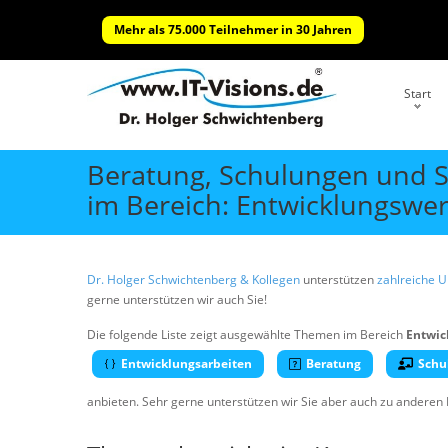
Mehr als 75.000 Teilnehmer in 30 Jahren
Start
Beratung, Schulungen und 
im Bereich: Entwicklungswe
Dr. Holger Schwichtenberg & Kollegen
unterstützen
zahlreiche 
gerne unterstützen wir auch Sie!
Die folgende Liste zeigt ausgewählte Themen im Bereich
Entwic
Entwicklungsarbeiten
Beratung
Schu
anbieten. Sehr gerne unterstützen wir Sie aber auch zu anderen