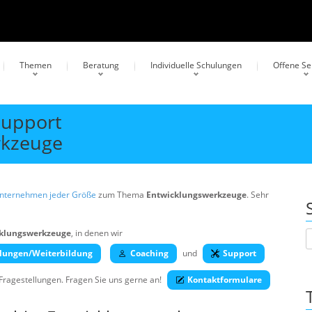
Themen
Beratung
Individuelle Schulungen
Offene S
Support
rkzeuge
Unternehmen jeder Größe
zum Thema
Entwicklungswerkzeuge
. Sehr
klungswerkzeuge
, in denen wir
lungen/Weiterbildung
Coaching
und
Support
 Fragestellungen. Fragen Sie uns gerne an!
Kontaktformulare