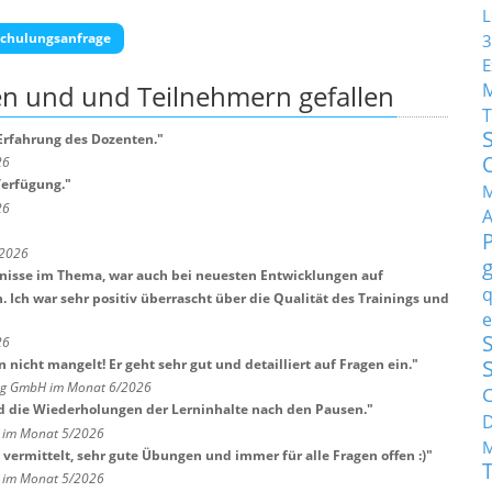
L
chulungsanfrage
3
E
en und und Teilnehmern
gefallen
T
 Erfahrung des Dozenten.
"
26
Verfügung.
"
M
26
/2026
tnisse im Thema, war auch bei neuesten Entwicklungen auf
q
Ich war sehr positiv überrascht über die Qualität des Trainings und
e
S
26
nicht mangelt! Er geht sehr gut und detailliert auf Fragen ein.
"
ng GmbH im Monat 6/2026
C
d die Wiederholungen der Lerninhalte nach den Pausen.
"
H im Monat 5/2026
M
vermittelt, sehr gute Übungen und immer für alle Fragen offen :)
"
H im Monat 5/2026