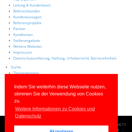
Leitung & Kundenteam
Referenzkunden
Kundenaussagen
Referenzprojekte
Partner
Konditionen
Stellenangebote
Weitere Websites
Impressum
Datenschutzerklärung, Haftung, Urheberrecht, Barrierefreiheit
Suche
Themenkatalog
Tag Cloud
Volltextsuche
Indem Sie weiterhin diese Webseite nutzen,
Site Map
stimmen Sie der Verwendung von Cookies
FAQs
zu.
Weitere Informationen zu Cookies und
Datenschutz
© 1996-2026
www.IT-Visions.de
-
Dr. Holger Schwichtenberg
v6.11
START
SUCHE
TAG CLOUD
SITEMAP
KONTAKT
Akzeptieren