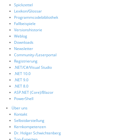
Spickzettel
Lexikon/Glossar
Programmcodebibliothek
Fallbeispiele
Versionshistorie
Weblog
Downloads
Newsletter
Community-/Leserportal
Registrierung
.NET/C#/Visual Studio
.NET 10.0
.NET 9.0
.NET 8.0
ASP.NET (Core)/Blazor
PowerShell
Über uns
Kontakt
Selbstdarstellung
Kernkompetenzen
Dr. Holger Schwichtenberg
Top-Experten