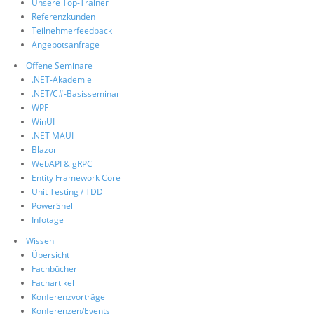
Unsere Top-Trainer
Referenzkunden
Teilnehmerfeedback
Angebotsanfrage
Offene Seminare
.NET-Akademie
.NET/C#-Basisseminar
WPF
WinUI
.NET MAUI
Blazor
WebAPI & gRPC
Entity Framework Core
Unit Testing / TDD
PowerShell
Infotage
Wissen
Übersicht
Fachbücher
Fachartikel
Konferenzvorträge
Konferenzen/Events