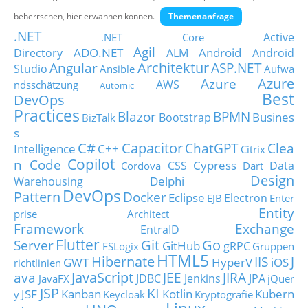
Über uns
beherrschen, hier erwähnen können.
Themenanfrage
.NET
Suche
Active
.NET Core
Agil
ADO.NET
Android
Directory
ALM
Android
Architektur
Angular
ASP.NET
Studio
Ansible
Aufwa
Azure
Azure
AWS
ndsschätzung
Automic
Best
DevOps
Practices
Blazor
BPMN
Busines
Bootstrap
BizTalk
s
C#
Capacitor
ChatGPT
Clea
Intelligence
C++
Citrix
Copilot
n Code
Cypress
CSS
Data
Cordova
Dart
Design
Delphi
Warehousing
DevOps
Pattern
Docker
Eclipse
Electron
EJB
Enter
Entity
prise Architect
Framework
Exchange
EntraID
Flutter
Git
Go
Server
GitHub
gRPC
FSLogix
Gruppen
HTML5
Hibernate
IIS
J
GWT
HyperV
iOS
richtlinien
JavaScript
ava
JEE
JIRA
JDBC
Jenkins
JPA
JavaFX
jQuer
JSP
KI
JSF
Kanban
Kotlin
Kubern
y
Keycloak
Kryptografie