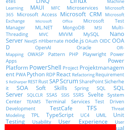
Linux
LINQ
etes
Machine
MAUI
Microservices
Learning
MFC
Microsoft
Microsoft CRM
Microsoft Access
365
Microsoft
Microsoft Test
Exchange
Microsoft Office
ML.NET
Manager
MongoDB
Multi-
MSI
Nano
MySQL
Threading
MVVM
MVC
Server
node.js
OOA
nHibernate
OIDC
NextJS
OAuth
D
Oracle
OpenAI
OR-
Pattern
Playwright
OWASP
PHP
Power
Mapping
Power
Apps
PowerShell
Platform
Projektmanagem
Project
ent
Python
React
PWA
RDP
Requirement
Refactoring
Scrum
SAP
Sicherhe
s
Rust
SharePoint
REST
ReSharper
SOA
SQL
Soft Skills
it
SQL
Spring
Server
Svelte
System
SSAS
SSRS
SQLCLR
SSIS
Center
Terminal Services
Test Driven
TEAMS
TFS
TestCafe
Development
Threat
TypeScript
Unit
TPL
UML
UC4
Modeling
Testing
User Experience
Usability
User
Visual
Visio
Visual Basic
Stories