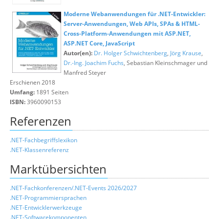
Moderne Webanwendungen für .NET-Entwickler:
Server-Anwendungen, Web APIs, SPAs & HTML-
Cross-Platform-Anwendungen mit ASP.NET,
ASP.NET Core, JavaScript
Autor(en):
Dr. Holger Schwichtenberg
,
Jörg Krause
,
Dr.-Ing. Joachim Fuchs
, Sebastian Kleinschmager und
Manfred Steyer
Erschienen 2018
Umfang:
1891 Seiten
ISBN:
3960090153
Referenzen
.NET-Fachbegriffslexikon
.NET-Klassenreferenz
Marktübersichten
.NET-Fachkonferenzen/.NET-Events 2026/2027
.NET-Programmiersprachen
.NET-Entwicklerwerkzeuge
.NET-Softwarekomponenten