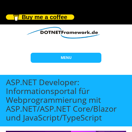
Buy me a coffee
MENU
Start
ASP.NET Developer:
Themen
Informationsportal für
Webprogrammierung mit
Beratung
ASP.NET/ASP.NET Core/Blazor
Individuelle Schulungen
und JavaScript/TypeScript
Offene Seminare
Wissen