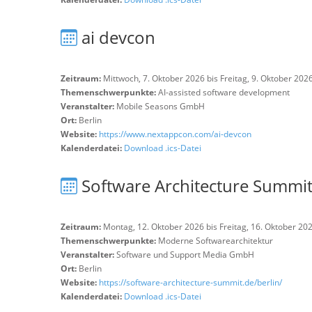
ai devcon
Zeitraum:
Mittwoch, 7. Oktober 2026 bis Freitag, 9. Oktober 202
Themenschwerpunkte:
AI-assisted software development
Veranstalter:
Mobile Seasons GmbH
Ort:
Berlin
Website:
https://www.nextappcon.com/ai-devcon
Kalenderdatei:
Download .ics-Datei
Software Architecture Summi
Zeitraum:
Montag, 12. Oktober 2026 bis Freitag, 16. Oktober 20
Themenschwerpunkte:
Moderne Softwarearchitektur
Veranstalter:
Software und Support Media GmbH
Ort:
Berlin
Website:
https://software-architecture-summit.de/berlin/
Kalenderdatei:
Download .ics-Datei