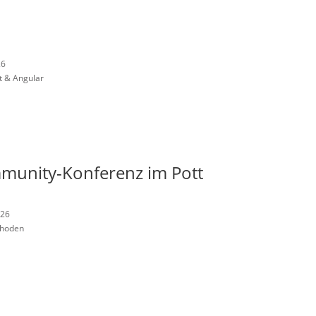
26
t & Angular
munity-Konferenz im Pott
026
thoden