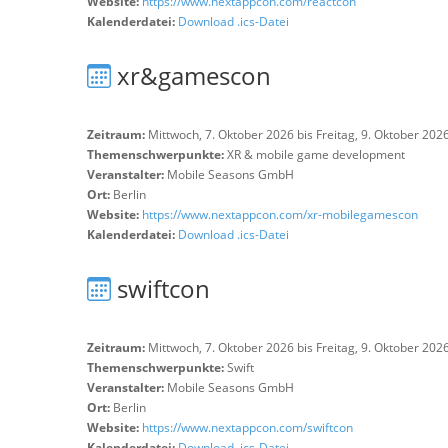
Website:
https://www.nextappcon.com/reactcon
Kalenderdatei:
Download .ics-Datei
xr&gamescon
Zeitraum:
Mittwoch, 7. Oktober 2026 bis Freitag, 9. Oktober 202
Themenschwerpunkte:
XR & mobile game development
Veranstalter:
Mobile Seasons GmbH
Ort:
Berlin
Website:
https://www.nextappcon.com/xr-mobilegamescon
Kalenderdatei:
Download .ics-Datei
swiftcon
Zeitraum:
Mittwoch, 7. Oktober 2026 bis Freitag, 9. Oktober 202
Themenschwerpunkte:
Swift
Veranstalter:
Mobile Seasons GmbH
Ort:
Berlin
Website:
https://www.nextappcon.com/swiftcon
Kalenderdatei:
Download .ics-Datei