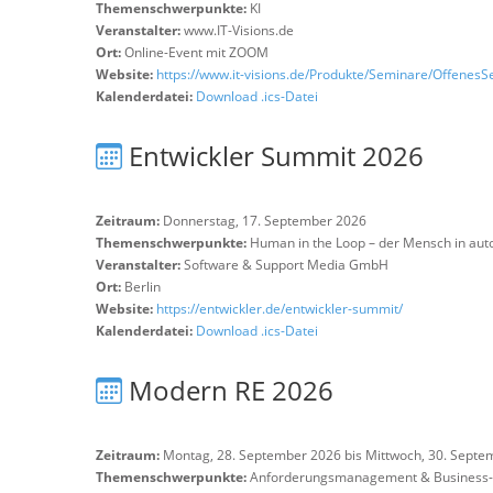
Themenschwerpunkte:
KI
Veranstalter:
www.IT-Visions.de
Ort:
Online-Event mit ZOOM
Website:
https://www.it-visions.de/Produkte/Seminare/Offenes
Kalenderdatei:
Download .ics-Datei
Entwickler Summit 2026
Zeitraum:
Donnerstag, 17. September 2026
Themenschwerpunkte:
Human in the Loop – der Mensch in aut
Veranstalter:
Software & Support Media GmbH
Ort:
Berlin
Website:
https://entwickler.de/entwickler-summit/
Kalenderdatei:
Download .ics-Datei
Modern RE 2026
Zeitraum:
Montag, 28. September 2026 bis Mittwoch, 30. Septe
Themenschwerpunkte:
Anforderungsmanagement & Business-A