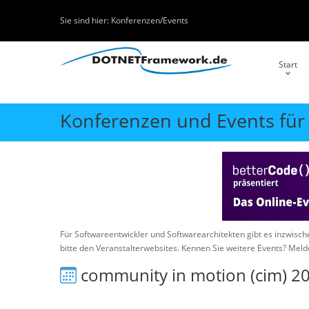
Sie sind hier:
Konferenzen/Events
Start
Konferenzen und Events für
Für Softwareentwickler und Softwarearchitekten gibt es inzwisc
bitte den Veranstalterwebsites. Kennen Sie weitere Events? Meld
community in motion (cim) 2