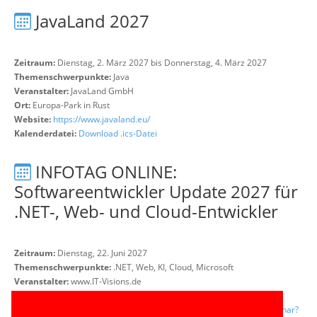
JavaLand 2027
Zeitraum:
Dienstag, 2. März 2027 bis Donnerstag, 4. März 2027
Themenschwerpunkte:
Java
Veranstalter:
JavaLand GmbH
Ort:
Europa-Park in Rust
Website:
https://www.javaland.eu/
Kalenderdatei:
Download .ics-Datei
INFOTAG ONLINE:
Softwareentwickler Update 2027 für
.NET-, Web- und Cloud-Entwickler
Zeitraum:
Dienstag, 22. Juni 2027
Themenschwerpunkte:
.NET, Web, KI, Cloud, Microsoft
Veranstalter:
www.IT-Visions.de
Ort:
Online-Event mit ZOOM
Website:
https://www.it-visions.de/Produkte/Seminare/OffenesSeminar?