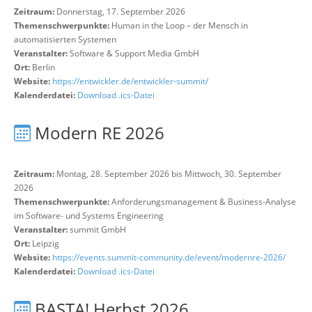
Zeitraum:
Donnerstag, 17. September 2026
Themenschwerpunkte:
Human in the Loop – der Mensch in
automatisierten Systemen
Veranstalter:
Software & Support Media GmbH
Ort:
Berlin
Website:
https://entwickler.de/entwickler-summit/
Kalenderdatei:
Download .ics-Datei
Modern RE 2026
Zeitraum:
Montag, 28. September 2026 bis Mittwoch, 30. September
2026
Themenschwerpunkte:
Anforderungsmanagement & Business-Analyse
im Software- und Systems Engineering
Veranstalter:
summit GmbH
Ort:
Leipzig
Website:
https://events.summit-community.de/event/modernre-2026/
Kalenderdatei:
Download .ics-Datei
BASTA! Herbst 2026