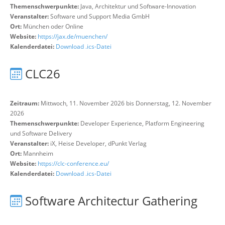
Themenschwerpunkte:
Java, Architektur und Software-Innovation
Veranstalter:
Software und Support Media GmbH
Ort:
München oder Online
Website:
https://jax.de/muenchen/
Kalenderdatei:
Download .ics-Datei
CLC26
Zeitraum:
Mittwoch, 11. November 2026 bis Donnerstag, 12. November
2026
Themenschwerpunkte:
Developer Experience, Platform Engineering
und Software Delivery
Veranstalter:
iX, Heise Developer, dPunkt Verlag
Ort:
Mannheim
Website:
https://clc-conference.eu/
Kalenderdatei:
Download .ics-Datei
Software Architectur Gathering