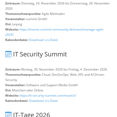
Zeitraum:
Dienstag, 24. November 2026 bis Donnerstag, 26. November
2026
Themenschwerpunkte:
Agile Methoden
Veranstalter:
summit GmbH
Ort:
Leipzig
Website:
https://events.summit-community.de/event/manage-agile-
2026/
Kalenderdatei:
Download .ics-Datei
IT Security Summit
Zeitraum:
Montag, 30. November 2026 bis Freitag, 4. Dezember 2026
Themenschwerpunkte:
Cloud, DevSecOps, Web, API, and AI-Driven
Security
Veranstalter:
Software und Support Media GmbH
Ort:
München oder Online
Website:
https://it-security-summit.com/munich/
Kalenderdatei:
Download .ics-Datei
IT-Tage 2026