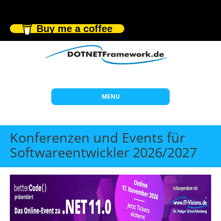
Buy me a coffee
MENU
Start
Konferenzen und Events für
Themen
Softwareentwickler 2026/2027
Beratung
Individuelle Schulungen
Offene Seminare
Wissen