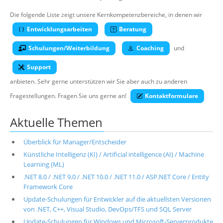
Über uns
Die folgende Liste zeigt unsere Kernkompetenzbereiche, in denen wir
Suche
Entwicklungsarbeiten
Beratung
Schulungen/Weiterbildung
Coaching
und
Support
anbieten. Sehr gerne unterstützen wir Sie aber auch zu anderen
Fragestellungen. Fragen Sie uns gerne an!
Kontaktformulare
Aktuelle Themen
Überblick für Manager/Entscheider
Künstliche Intelligenz (KI) / Artificial intelligence (AI) / Machine
Learning (ML)
.NET 8.0 / .NET 9.0 / .NET 10.0 / .NET 11.0 / ASP.NET Core / Entity
Framework Core
Update-Schulungen für Entwickler auf die aktuellsten Versionen
von .NET, C++, Visual Studio, DevOps/TFS und SQL Server
Update-Schulungen für Windows und Microsoft-Serverprodukte