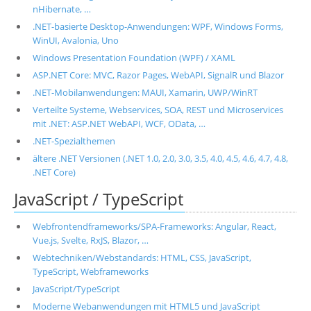
nHibernate, …
.NET-basierte Desktop-Anwendungen: WPF, Windows Forms,
WinUI, Avalonia, Uno
Windows Presentation Foundation (WPF) / XAML
ASP.NET Core: MVC, Razor Pages, WebAPI, SignalR und Blazor
.NET-Mobilanwendungen: MAUI, Xamarin, UWP/WinRT
Verteilte Systeme, Webservices, SOA, REST und Microservices
mit .NET: ASP.NET WebAPI, WCF, OData, …
.NET-Spezialthemen
ältere .NET Versionen (.NET 1.0, 2.0, 3.0, 3.5, 4.0, 4.5, 4.6, 4.7, 4.8,
.NET Core)
JavaScript / TypeScript
Webfrontendframeworks/SPA-Frameworks: Angular, React,
Vue.js, Svelte, RxJS, Blazor, …
Webtechniken/Webstandards: HTML, CSS, JavaScript,
TypeScript, Webframeworks
JavaScript/TypeScript
Moderne Webanwendungen mit HTML5 und JavaScript