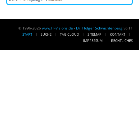
© 1996-2026
www.IT-Visions.de
-
Dr. Holger Schwichtenberg
v6.11
START
SUCHE
TAG CLOUD
SITEMAP
KONTAKT
IMPRESSUM
RECHTLICHES