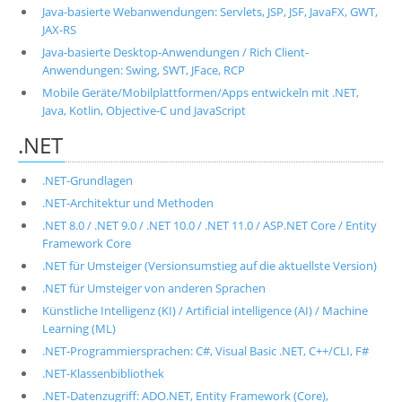
Java-basierte Webanwendungen: Servlets, JSP, JSF, JavaFX, GWT,
JAX-RS
Java-basierte Desktop-Anwendungen / Rich Client-
Anwendungen: Swing, SWT, JFace, RCP
Mobile Geräte/Mobilplattformen/Apps entwickeln mit .NET,
Java, Kotlin, Objective-C und JavaScript
.NET
.NET-Grundlagen
.NET-Architektur und Methoden
.NET 8.0 / .NET 9.0 / .NET 10.0 / .NET 11.0 / ASP.NET Core / Entity
Framework Core
.NET für Umsteiger (Versionsumstieg auf die aktuellste Version)
.NET für Umsteiger von anderen Sprachen
Künstliche Intelligenz (KI) / Artificial intelligence (AI) / Machine
Learning (ML)
.NET-Programmiersprachen: C#, Visual Basic .NET, C++/CLI, F#
.NET-Klassenbibliothek
.NET-Datenzugriff: ADO.NET, Entity Framework (Core),