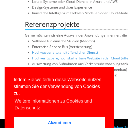
Lokale Systeme oder Cloud-Dienste in Azure und AWS
Design-Systeme und User Experience
Künstliche Intelligenz mit lokalen Modellen oder Cloud-Mode
Referenzprojekte
Gerne möchten wir eine Auswahl der Anwendungen nennen, die wi
Software für klinische Studien (Medizin)
Enterprise Service Bus (Versicherung)
Hochwasserleitstand (öffentlicher Dienst)
Hochverfügbare, hochskallierbare Website in der Cloud (öffe
Auswertung von Aufnahmen aus Verkehrsüberwachungsanla
Materialstammdatenimport für SAP/Biztalk (Maschinenbau)
Internet-Website mit Live-Rennstand (Automobilsport)
Indem Sie weiterhin diese Webseite nutzen,
Warenwirtschaftssystem (Handel)
stimmen Sie der Verwendung von Cookies
Messprogramm für Energieeffizienz (Energie)
zu.
Weitere Informationen zu Cookies und
Datenschutz
Akzeptieren
© 1996-2026
www.IT-Visions.de
-
Dr. Holger S