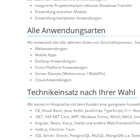
integrierte Projektmitarbeit inklusive Knowhow-Transfer
Entwicklung einzelner Module
Entwicklung kompletter Anwendungen
Alle Anwendungsarten
Wir entwickelt alle alle üblichen Arten von Geschäftsprozess-
Webanwendungen
Mobile Apps
Desktop-Anwendungen
Cross-Platform-Anwendungen
Server-Dienste (Webservices / WebAPIs)
Cloud-Anwendungen
Technikeinsatz nach Ihrer Wahl
Wir setzen in Absprache mit dem Kunden eine geeignete Auswah
C#, Visual Basic, Java, Kotlin, JavaScript, TypeScript, C++, Rus
.NET, ASP.NET Core, WPF, Windows Forms, WinUI, MAUI, Uno,
Angular, React, Vue.js, Svelte und andere Web-Frontend-Fr
node.js, Electron, Tauri
SQL Server, Oracle, PostgreSQL, MySQL, MongoDB u.a. Dat