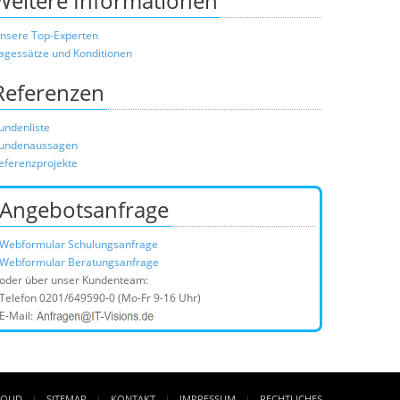
Weitere Informationen
nsere Top-Experten
agessätze und Konditionen
Referenzen
undenliste
undenaussagen
eferenzprojekte
Angebotsanfrage
Webformular Schulungsanfrage
Webformular Beratungsanfrage
oder über unser Kundenteam:
Telefon
0201/649590-0
(Mo-Fr 9-16 Uhr)
E-Mail:
LOUD
SITEMAP
KONTAKT
IMPRESSUM
RECHTLICHES