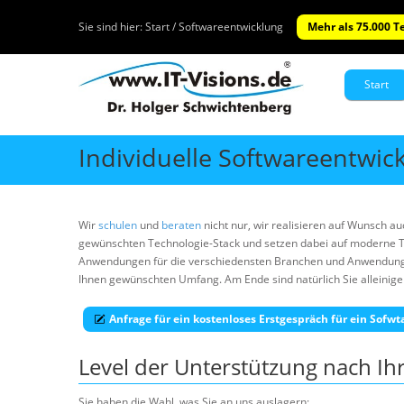
Sie sind hier:
Start / Softwareentwicklung
Mehr als 75.000 T
Start
Individuelle Softwareentwic
Wir
schulen
und
beraten
nicht nur, wir realisieren auf Wunsch au
gewünschten Technologie-Stack und setzen dabei auf moderne T
Anwendungen für die verschiedensten Branchen und Anwendungsfä
Ihnen gewünschten Umfang. Am Ende sind natürlich Sie alleinige
Anfrage für ein kostenloses Erstgespräch für ein Sofw
Level der Unterstützung nach I
Sie haben die Wahl, was Sie an uns auslagern: