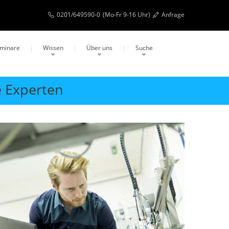
0201/649590-0
(Mo-Fr 9-16 Uhr)
Anfrage
eminare
Wissen
Über uns
Suche
e Experten