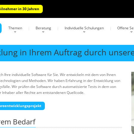
eilnehmer in 30 Jahren
Themen
Beratung
Individuelle Schulungen
Offene S
klung in Ihrem Auftrag durch unser
ch Ihre individuelle Software für Sie. Wir entwickeln mit dem von Ihnen
echnologien und Methoden. Wir haben Erfahrung in der Entwicklung von
lle. Wir prüfen die Software durch automatisierte Tests in dem von
r Inhaber aller Rechte am entstandenen Quellcode.
tareentwicklungsprojekt
hrem Bedarf