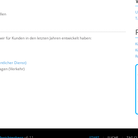
U
llen
T
r für Kunden in den letzten Jahren entwickelt haben:
K
K
R
ntlicher Dienst)
gen (Verkehr)
chwichtenberg
v6.11
START
SUCHE
TAG C