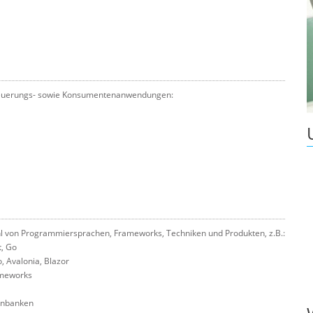
, Steuerungs- sowie Konsumentenanwendungen:
l von Programmiersprachen, Frameworks, Techniken und Produkten, z.B.:
t, Go
 Avalonia, Blazor
ameworks
enbanken